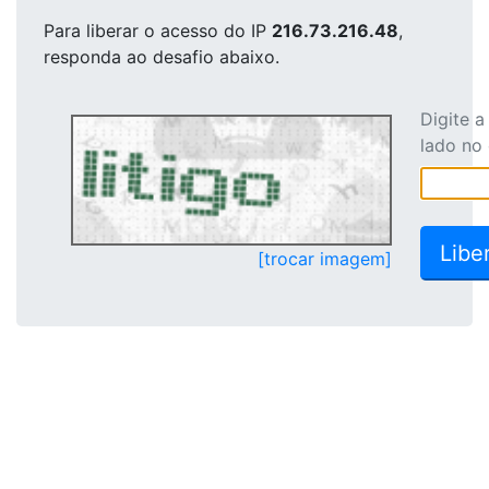
Para liberar o acesso
do IP
216.73.216.48
,
responda ao desafio abaixo.
Digite 
lado no
[trocar imagem]