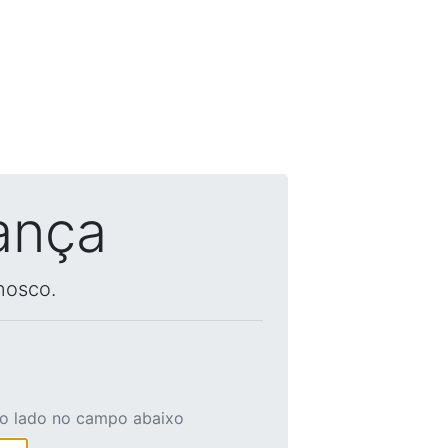
ança
nosco.
ao lado no campo abaixo