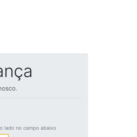
ança
nosco.
ao lado no campo abaixo